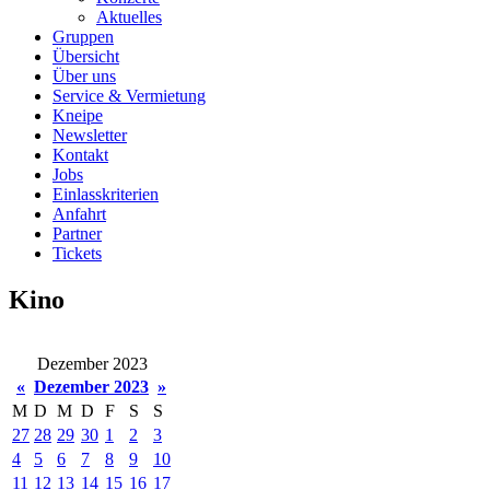
Aktuelles
Gruppen
Übersicht
Über uns
Service & Vermietung
Kneipe
Newsletter
Kontakt
Jobs
Einlasskriterien
Anfahrt
Partner
Tickets
Kino
Dezember 2023
«
Dezember 2023
»
M
D
M
D
F
S
S
27
28
29
30
1
2
3
4
5
6
7
8
9
10
11
12
13
14
15
16
17