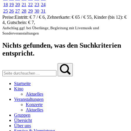
18
19
20
21
22
23
24
25
26
27
28
29
30
31
Preise:
Eintritt:
€ 7 / € 6
,
Zehnerkarte:
€ 65 / € 55
,
Kinder (bis 12):
€
4
,
Gutschein:
€ 7
,
Aufschlag ggf. bei Überlänge, Begleitung mit Livemusik und
Sonderveranstaltungen
Nichts gefunden, was den Suchkriterien
entspricht.
Startseite
Kino
Aktuelles
Veranstaltungen
Konzerte
Aktuelles
Gruppen
Übersicht
Über uns
Service & Vermietung