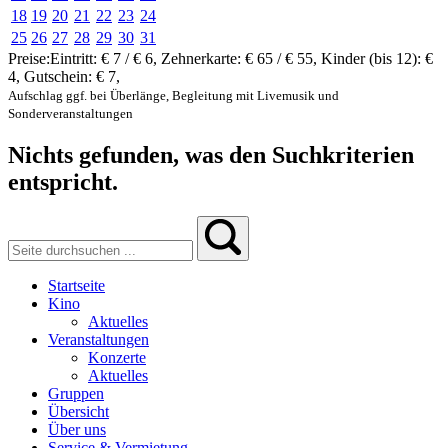
18
19
20
21
22
23
24
25
26
27
28
29
30
31
Preise:
Eintritt:
€ 7 / € 6
,
Zehnerkarte:
€ 65 / € 55
,
Kinder (bis 12):
€
4
,
Gutschein:
€ 7
,
Aufschlag ggf. bei Überlänge, Begleitung mit Livemusik und
Sonderveranstaltungen
Nichts gefunden, was den Suchkriterien
entspricht.
Startseite
Kino
Aktuelles
Veranstaltungen
Konzerte
Aktuelles
Gruppen
Übersicht
Über uns
Service & Vermietung