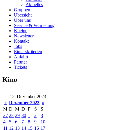
Aktuelles
Gruppen
Übersicht
Über uns
Service & Vermietung
Kneipe
Newsletter
Kontakt
Jobs
Einlasskriterien
Anfahrt
Partner
Tickets
Kino
12. Dezember 2023
«
Dezember 2023
»
M
D
M
D
F
S
S
27
28
29
30
1
2
3
4
5
6
7
8
9
10
11
12
13
14
15
16
17