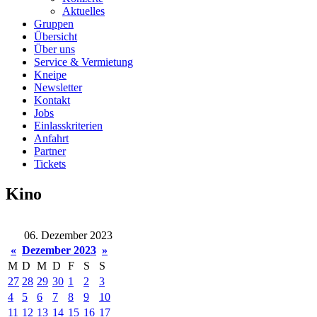
Aktuelles
Gruppen
Übersicht
Über uns
Service & Vermietung
Kneipe
Newsletter
Kontakt
Jobs
Einlasskriterien
Anfahrt
Partner
Tickets
Kino
06. Dezember 2023
«
Dezember 2023
»
M
D
M
D
F
S
S
27
28
29
30
1
2
3
4
5
6
7
8
9
10
11
12
13
14
15
16
17