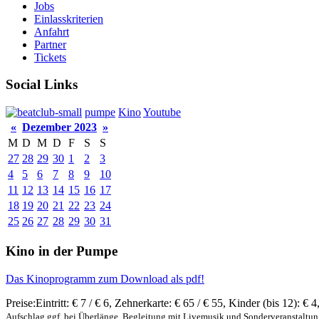
Jobs
Einlasskriterien
Anfahrt
Partner
Tickets
Social Links
pumpe
Kino
Youtube
«
Dezember 2023
»
M
D
M
D
F
S
S
27
28
29
30
1
2
3
4
5
6
7
8
9
10
11
12
13
14
15
16
17
18
19
20
21
22
23
24
25
26
27
28
29
30
31
Kino in der Pumpe
Das Kinoprogramm zum Download als pdf!
Preise:
Eintritt:
€ 7 / € 6
,
Zehnerkarte:
€ 65 / € 55
,
Kinder (bis 12):
€ 4
Aufschlag ggf. bei Überlänge, Begleitung mit Livemusik und Sonderveranstaltu