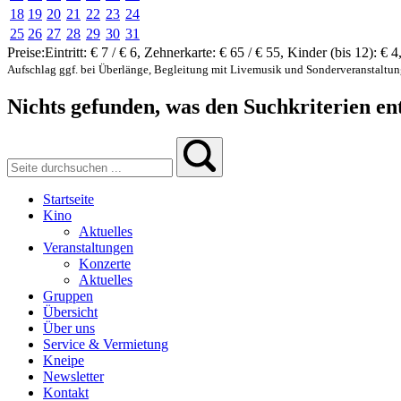
18
19
20
21
22
23
24
25
26
27
28
29
30
31
Preise:
Eintritt:
€ 7 / € 6
,
Zehnerkarte:
€ 65 / € 55
,
Kinder (bis 12):
€ 4
Aufschlag ggf. bei Überlänge, Begleitung mit Livemusik und Sonderveranstaltu
Nichts gefunden, was den Suchkriterien ent
Startseite
Kino
Aktuelles
Veranstaltungen
Konzerte
Aktuelles
Gruppen
Übersicht
Über uns
Service & Vermietung
Kneipe
Newsletter
Kontakt