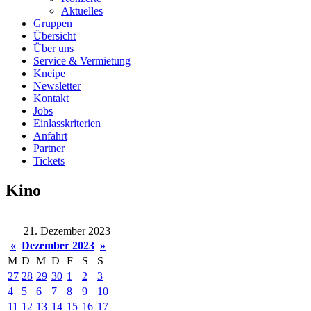
Aktuelles
Gruppen
Übersicht
Über uns
Service & Vermietung
Kneipe
Newsletter
Kontakt
Jobs
Einlasskriterien
Anfahrt
Partner
Tickets
Kino
21. Dezember 2023
«
Dezember 2023
»
M
D
M
D
F
S
S
27
28
29
30
1
2
3
4
5
6
7
8
9
10
11
12
13
14
15
16
17