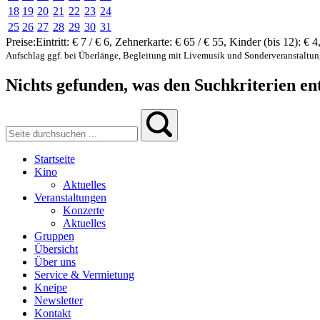
18
19
20
21
22
23
24
25
26
27
28
29
30
31
Preise:
Eintritt:
€ 7 / € 6
,
Zehnerkarte:
€ 65 / € 55
,
Kinder (bis 12):
€ 4
Aufschlag ggf. bei Überlänge, Begleitung mit Livemusik und Sonderveranstaltu
Nichts gefunden, was den Suchkriterien ent
Startseite
Kino
Aktuelles
Veranstaltungen
Konzerte
Aktuelles
Gruppen
Übersicht
Über uns
Service & Vermietung
Kneipe
Newsletter
Kontakt