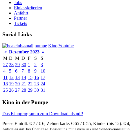
Jobs
Einlasskriterien
Anfahrt
Partner
Tickets
Social Links
pumpe
Kino
Youtube
«
Dezember 2023
»
M
D
M
D
F
S
S
27
28
29
30
1
2
3
4
5
6
7
8
9
10
11
12
13
14
15
16
17
18
19
20
21
22
23
24
25
26
27
28
29
30
31
Kino in der Pumpe
Das Kinoprogramm zum Download als pdf!
Preise:
Eintritt:
€ 7 / € 6
,
Zehnerkarte:
€ 65 / € 55
,
Kinder (bis 12):
€ 4
Aufschlag ggf. bei Überlänge, Begleitung mit Livemusik und Sonderveranstaltu