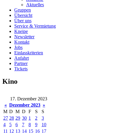
Aktuelles
Gruppen
Übersicht
Über uns
Service & Vermietung
Kneipe
Newsletter
Kontakt
Jobs
Einlasskriterien
Anfahrt
Partner
Tickets
Kino
17. Dezember 2023
«
Dezember 2023
»
M
D
M
D
F
S
S
27
28
29
30
1
2
3
4
5
6
7
8
9
10
11
12
13
14
15
16
17