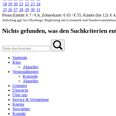
18
19
20
21
22
23
24
25
26
27
28
29
30
31
Preise:
Eintritt:
€ 7 / € 6
,
Zehnerkarte:
€ 65 / € 55
,
Kinder (bis 12):
€ 4
Aufschlag ggf. bei Überlänge, Begleitung mit Livemusik und Sonderveranstaltu
Nichts gefunden, was den Suchkriterien ent
Startseite
Kino
Aktuelles
Veranstaltungen
Konzerte
Aktuelles
Gruppen
Übersicht
Über uns
Service & Vermietung
Kneipe
Newsletter
Kontakt