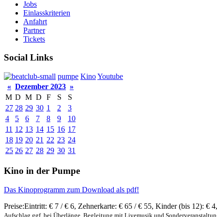
Jobs
Einlasskriterien
Anfahrt
Partner
Tickets
Social Links
pumpe
Kino
Youtube
«
Dezember 2023
»
M
D
M
D
F
S
S
27
28
29
30
1
2
3
4
5
6
7
8
9
10
11
12
13
14
15
16
17
18
19
20
21
22
23
24
25
26
27
28
29
30
31
Kino in der Pumpe
Das Kinoprogramm zum Download als pdf!
Preise:
Eintritt:
€ 7 / € 6
,
Zehnerkarte:
€ 65 / € 55
,
Kinder (bis 12):
€ 4
Aufschlag ggf. bei Überlänge, Begleitung mit Livemusik und Sonderveranstaltu