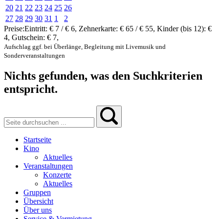
20
21
22
23
24
25
26
27
28
29
30
31
1
2
Preise:
Eintritt:
€ 7 / € 6
,
Zehnerkarte:
€ 65 / € 55
,
Kinder (bis 12):
€
4
,
Gutschein:
€ 7
,
Aufschlag ggf. bei Überlänge, Begleitung mit Livemusik und
Sonderveranstaltungen
Nichts gefunden, was den Suchkriterien
entspricht.
Startseite
Kino
Aktuelles
Veranstaltungen
Konzerte
Aktuelles
Gruppen
Übersicht
Über uns
Service & Vermietung