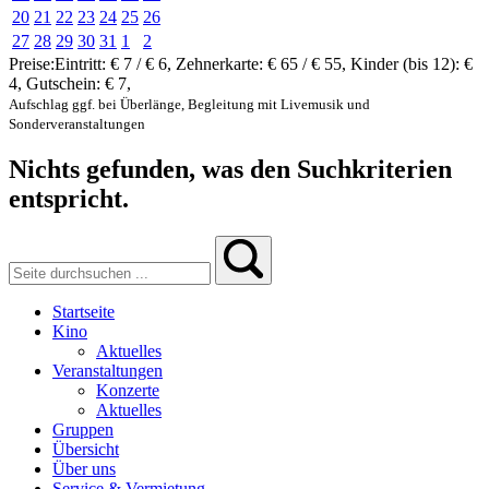
20
21
22
23
24
25
26
27
28
29
30
31
1
2
Preise:
Eintritt:
€ 7 / € 6
,
Zehnerkarte:
€ 65 / € 55
,
Kinder (bis 12):
€
4
,
Gutschein:
€ 7
,
Aufschlag ggf. bei Überlänge, Begleitung mit Livemusik und
Sonderveranstaltungen
Nichts gefunden, was den Suchkriterien
entspricht.
Startseite
Kino
Aktuelles
Veranstaltungen
Konzerte
Aktuelles
Gruppen
Übersicht
Über uns
Service & Vermietung