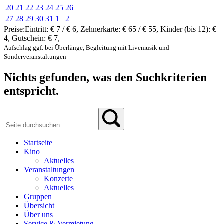
20
21
22
23
24
25
26
27
28
29
30
31
1
2
Preise:
Eintritt:
€ 7 / € 6
,
Zehnerkarte:
€ 65 / € 55
,
Kinder (bis 12):
€
4
,
Gutschein:
€ 7
,
Aufschlag ggf. bei Überlänge, Begleitung mit Livemusik und
Sonderveranstaltungen
Nichts gefunden, was den Suchkriterien
entspricht.
Startseite
Kino
Aktuelles
Veranstaltungen
Konzerte
Aktuelles
Gruppen
Übersicht
Über uns
Service & Vermietung