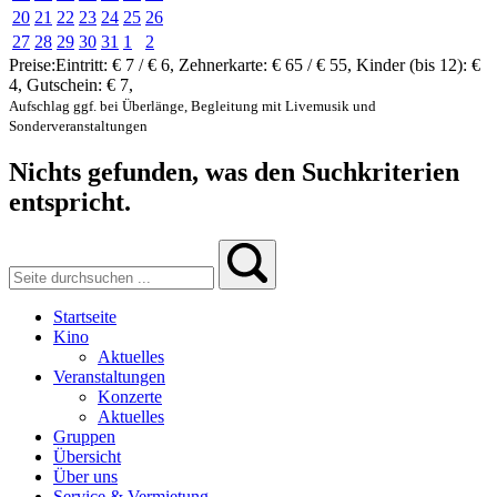
20
21
22
23
24
25
26
27
28
29
30
31
1
2
Preise:
Eintritt:
€ 7 / € 6
,
Zehnerkarte:
€ 65 / € 55
,
Kinder (bis 12):
€
4
,
Gutschein:
€ 7
,
Aufschlag ggf. bei Überlänge, Begleitung mit Livemusik und
Sonderveranstaltungen
Nichts gefunden, was den Suchkriterien
entspricht.
Startseite
Kino
Aktuelles
Veranstaltungen
Konzerte
Aktuelles
Gruppen
Übersicht
Über uns
Service & Vermietung