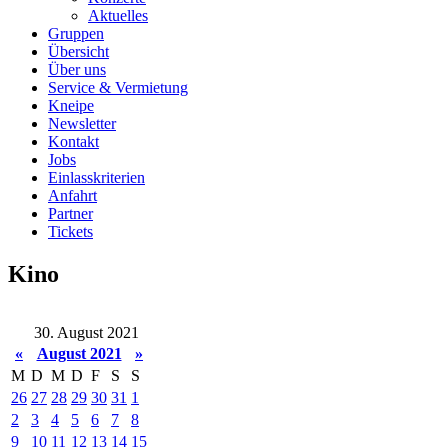
Aktuelles
Gruppen
Übersicht
Über uns
Service & Vermietung
Kneipe
Newsletter
Kontakt
Jobs
Einlasskriterien
Anfahrt
Partner
Tickets
Kino
30. August 2021
«
August 2021
»
M
D
M
D
F
S
S
26
27
28
29
30
31
1
2
3
4
5
6
7
8
9
10
11
12
13
14
15