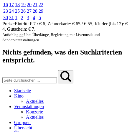
16
17
18
19
20
21
22
23
24
25
26
27
28
29
30
31
1
2
3
4
5
Preise:
Eintritt:
€ 7 / € 6
,
Zehnerkarte:
€ 65 / € 55
,
Kinder (bis 12):
€
4
,
Gutschein:
€ 7
,
Aufschlag ggf. bei Überlänge, Begleitung mit Livemusik und
Sonderveranstaltungen
Nichts gefunden, was den Suchkriterien
entspricht.
Startseite
Kino
Aktuelles
Veranstaltungen
Konzerte
Aktuelles
Gruppen
Übersicht