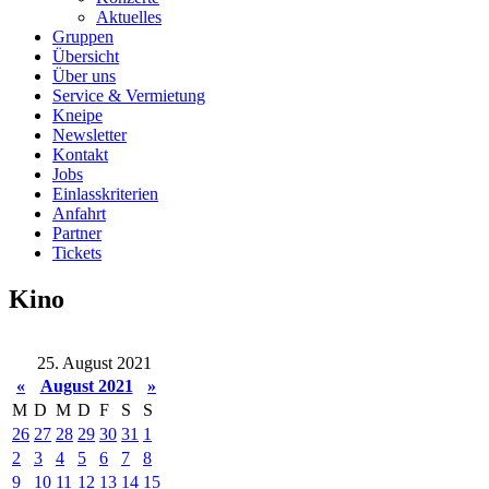
Aktuelles
Gruppen
Übersicht
Über uns
Service & Vermietung
Kneipe
Newsletter
Kontakt
Jobs
Einlasskriterien
Anfahrt
Partner
Tickets
Kino
25. August 2021
«
August 2021
»
M
D
M
D
F
S
S
26
27
28
29
30
31
1
2
3
4
5
6
7
8
9
10
11
12
13
14
15