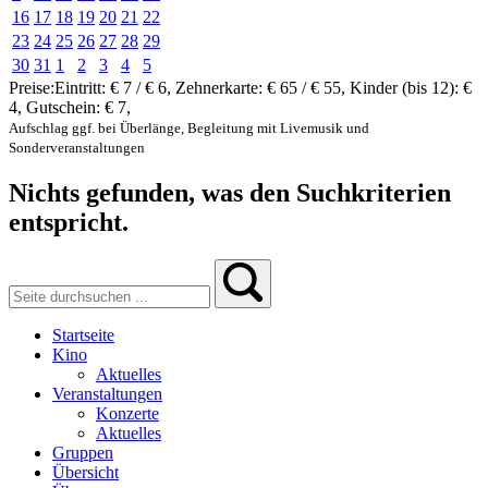
16
17
18
19
20
21
22
23
24
25
26
27
28
29
30
31
1
2
3
4
5
Preise:
Eintritt:
€ 7 / € 6
,
Zehnerkarte:
€ 65 / € 55
,
Kinder (bis 12):
€
4
,
Gutschein:
€ 7
,
Aufschlag ggf. bei Überlänge, Begleitung mit Livemusik und
Sonderveranstaltungen
Nichts gefunden, was den Suchkriterien
entspricht.
Startseite
Kino
Aktuelles
Veranstaltungen
Konzerte
Aktuelles
Gruppen
Übersicht