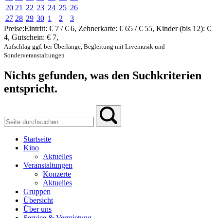
20
21
22
23
24
25
26
27
28
29
30
1
2
3
Preise:
Eintritt:
€ 7 / € 6
,
Zehnerkarte:
€ 65 / € 55
,
Kinder (bis 12):
€
4
,
Gutschein:
€ 7
,
Aufschlag ggf. bei Überlänge, Begleitung mit Livemusik und
Sonderveranstaltungen
Nichts gefunden, was den Suchkriterien
entspricht.
Startseite
Kino
Aktuelles
Veranstaltungen
Konzerte
Aktuelles
Gruppen
Übersicht
Über uns
Service & Vermietung