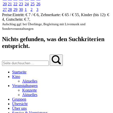
20
21
22
23
24
25
26
27
28
29
30
1
2
3
Preise:
Eintritt:
€ 7 / € 6
,
Zehnerkarte:
€ 65 / € 55
,
Kinder (bis 12):
€
4
,
Gutschein:
€ 7
,
Aufschlag ggf. bei Überlänge, Begleitung mit Livemusik und
Sonderveranstaltungen
Nichts gefunden, was den Suchkriterien
entspricht.
Startseite
Kino
Aktuelles
Veranstaltungen
Konzerte
Aktuelles
Gruppen
Übersicht
Über uns
Service & Vermietung