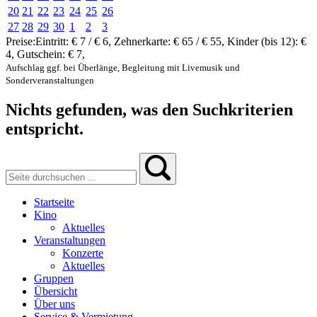
20
21
22
23
24
25
26
27
28
29
30
1
2
3
Preise:
Eintritt:
€ 7 / € 6
,
Zehnerkarte:
€ 65 / € 55
,
Kinder (bis 12):
€
4
,
Gutschein:
€ 7
,
Aufschlag ggf. bei Überlänge, Begleitung mit Livemusik und
Sonderveranstaltungen
Nichts gefunden, was den Suchkriterien
entspricht.
Startseite
Kino
Aktuelles
Veranstaltungen
Konzerte
Aktuelles
Gruppen
Übersicht
Über uns
Service & Vermietung