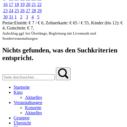
16
17
18
19
20
21
22
23
24
25
26
27
28
29
30
31
1
2
3
4
5
Preise:
Eintritt:
€ 7 / € 6
,
Zehnerkarte:
€ 65 / € 55
,
Kinder (bis 12):
€
4
,
Gutschein:
€ 7
,
Aufschlag ggf. bei Überlänge, Begleitung mit Livemusik und
Sonderveranstaltungen
Nichts gefunden, was den Suchkriterien
entspricht.
Startseite
Kino
Aktuelles
Veranstaltungen
Konzerte
Aktuelles
Gruppen
Übersicht