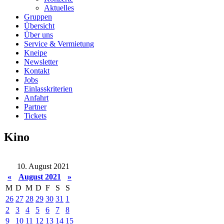
Aktuelles
Gruppen
Übersicht
Über uns
Service & Vermietung
Kneipe
Newsletter
Kontakt
Jobs
Einlasskriterien
Anfahrt
Partner
Tickets
Kino
10. August 2021
«
August 2021
»
M
D
M
D
F
S
S
26
27
28
29
30
31
1
2
3
4
5
6
7
8
9
10
11
12
13
14
15