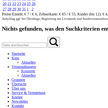
20
21
22
23
24
25
26
27
28
29
30
31
1
2
Preise:
Eintritt:
€ 7 / € 6
,
Zehnerkarte:
€ 65 / € 55
,
Kinder (bis 12):
€ 4
Aufschlag ggf. bei Überlänge, Begleitung mit Livemusik und Sonderveranstaltu
Nichts gefunden, was den Suchkriterien ent
Startseite
Kino
Aktuelles
Veranstaltungen
Konzerte
Aktuelles
Gruppen
Übersicht
Über uns
Service & Vermietung
Kneipe
Newsletter
Kontakt