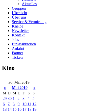
Aktuelles
Gruppen
Übersicht
Über uns
Service & Vermietung
Kneipe
Newsletter
Kontakt
Jobs
Einlasskriterien
Anfahrt
Partner
Tickets
Kino
30. Mai 2019
«
Mai 2019
»
M
D
M
D
F
S
S
29
30
1
2
3
4
5
6
7
8
9
10
11
12
13
14
15
16
17
18
19