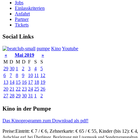
Jobs
Einlasskriterien
Anfahrt
Partner
Tickets
Social Links
pumpe
Kino
Youtube
«
Mai 2019
»
M
D
M
D
F
S
S
29
30
1
2
3
4
5
6
7
8
9
10
11
12
13
14
15
16
17
18
19
20
21
22
23
24
25
26
27
28
29
30
31
1
2
Kino in der Pumpe
Das Kinoprogramm zum Download als pdf!
Preise:
Eintritt:
€ 7 / € 6
,
Zehnerkarte:
€ 65 / € 55
,
Kinder (bis 12):
€ 4
Aufschlag ggf. bei Überlänge, Begleitung mit Livemusik und Sonderveranstaltu