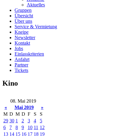
Aktuelles
Gruppen
Übersicht
Über uns
Service & Vermietung
Kneipe
Newsletter
Kontakt
Jobs
Einlasskriterien
Anfahrt
Partner
Tickets
Kino
08. Mai 2019
«
Mai 2019
»
M
D
M
D
F
S
S
29
30
1
2
3
4
5
6
7
8
9
10
11
12
13
14
15
16
17
18
19