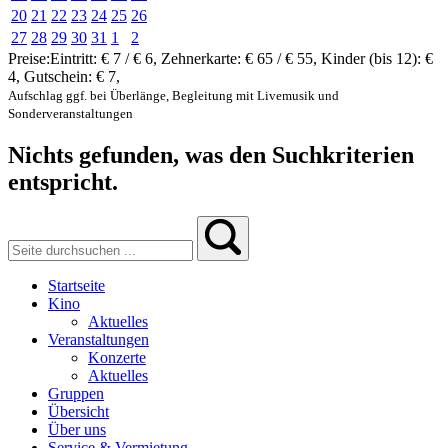
20
21
22
23
24
25
26
27
28
29
30
31
1
2
Preise:
Eintritt:
€ 7 / € 6
,
Zehnerkarte:
€ 65 / € 55
,
Kinder (bis 12):
€
4
,
Gutschein:
€ 7
,
Aufschlag ggf. bei Überlänge, Begleitung mit Livemusik und
Sonderveranstaltungen
Nichts gefunden, was den Suchkriterien
entspricht.
Startseite
Kino
Aktuelles
Veranstaltungen
Konzerte
Aktuelles
Gruppen
Übersicht
Über uns
Service & Vermietung