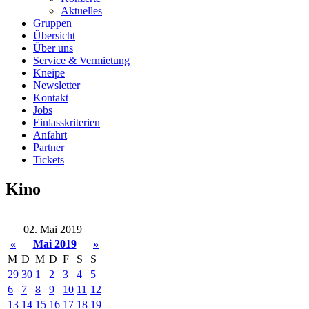
Aktuelles
Gruppen
Übersicht
Über uns
Service & Vermietung
Kneipe
Newsletter
Kontakt
Jobs
Einlasskriterien
Anfahrt
Partner
Tickets
Kino
02. Mai 2019
«
Mai 2019
»
M
D
M
D
F
S
S
29
30
1
2
3
4
5
6
7
8
9
10
11
12
13
14
15
16
17
18
19