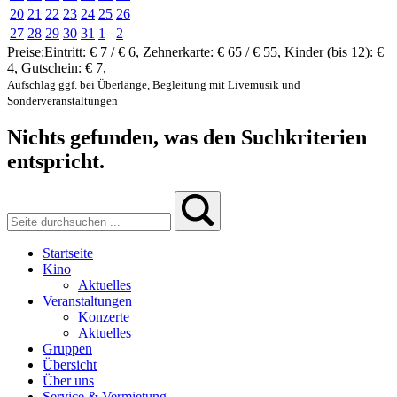
20
21
22
23
24
25
26
27
28
29
30
31
1
2
Preise:
Eintritt:
€ 7 / € 6
,
Zehnerkarte:
€ 65 / € 55
,
Kinder (bis 12):
€
4
,
Gutschein:
€ 7
,
Aufschlag ggf. bei Überlänge, Begleitung mit Livemusik und
Sonderveranstaltungen
Nichts gefunden, was den Suchkriterien
entspricht.
Startseite
Kino
Aktuelles
Veranstaltungen
Konzerte
Aktuelles
Gruppen
Übersicht
Über uns
Service & Vermietung