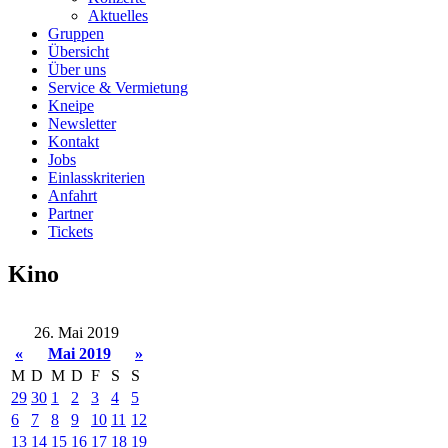
Aktuelles
Gruppen
Übersicht
Über uns
Service & Vermietung
Kneipe
Newsletter
Kontakt
Jobs
Einlasskriterien
Anfahrt
Partner
Tickets
Kino
26. Mai 2019
«
Mai 2019
»
M
D
M
D
F
S
S
29
30
1
2
3
4
5
6
7
8
9
10
11
12
13
14
15
16
17
18
19