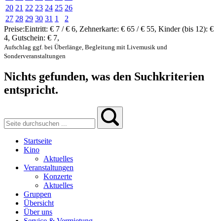
20
21
22
23
24
25
26
27
28
29
30
31
1
2
Preise:
Eintritt:
€ 7 / € 6
,
Zehnerkarte:
€ 65 / € 55
,
Kinder (bis 12):
€
4
,
Gutschein:
€ 7
,
Aufschlag ggf. bei Überlänge, Begleitung mit Livemusik und
Sonderveranstaltungen
Nichts gefunden, was den Suchkriterien
entspricht.
Startseite
Kino
Aktuelles
Veranstaltungen
Konzerte
Aktuelles
Gruppen
Übersicht
Über uns
Service & Vermietung