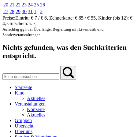
20
21
22
23
24
25
26
27
28
29
30
31
1
2
Preise:
Eintritt:
€ 7 / € 6
,
Zehnerkarte:
€ 65 / € 55
,
Kinder (bis 12):
€
4
,
Gutschein:
€ 7
,
Aufschlag ggf. bei Überlänge, Begleitung mit Livemusik und
Sonderveranstaltungen
Nichts gefunden, was den Suchkriterien
entspricht.
Startseite
Kino
Aktuelles
Veranstaltungen
Konzerte
Aktuelles
Gruppen
Übersicht
Über uns
Service & Vermietung