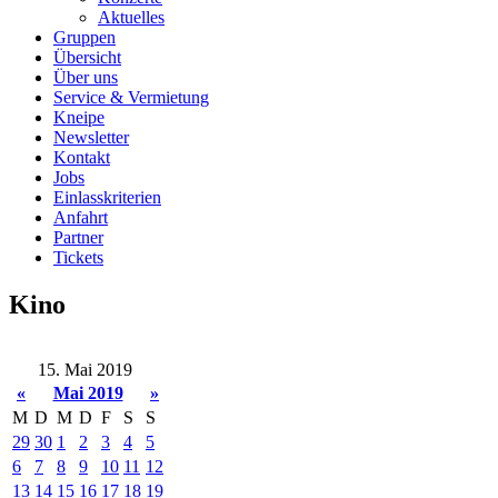
Aktuelles
Gruppen
Übersicht
Über uns
Service & Vermietung
Kneipe
Newsletter
Kontakt
Jobs
Einlasskriterien
Anfahrt
Partner
Tickets
Kino
15. Mai 2019
«
Mai 2019
»
M
D
M
D
F
S
S
29
30
1
2
3
4
5
6
7
8
9
10
11
12
13
14
15
16
17
18
19