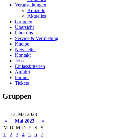
Veranstaltungen
Konzerte
Aktuelles
Gruppen
Übersicht
Über uns
Service & Vermietung
Kneipe
Newsletter
Kontakt
Jobs
Einlasskriterien
Anfahrt
Partner
Tickets
Gruppen
13. Mai 2023
«
Mai 2023
»
M
D
M
D
F
S
S
1
2
3
4
5
6
7