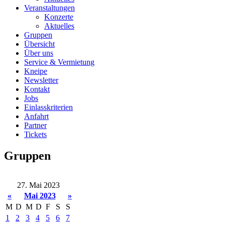
Veranstaltungen
Konzerte
Aktuelles
Gruppen
Übersicht
Über uns
Service & Vermietung
Kneipe
Newsletter
Kontakt
Jobs
Einlasskriterien
Anfahrt
Partner
Tickets
Gruppen
27. Mai 2023
«
Mai 2023
»
M
D
M
D
F
S
S
1
2
3
4
5
6
7