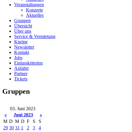
Veranstaltungen
Konzerte
Aktuelles
Gruppen
Übersicht
Über uns
Service & Vermietung
Kneipe
Newsletter
Kontakt
Jobs
Einlasskriterien
Anfahrt
Partner
Tickets
Gruppen
03. Juni 2023
«
Juni 2023
»
M
D
M
D
F
S
S
29
30
31
1
2
3
4