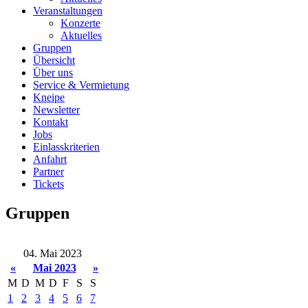
Veranstaltungen
Konzerte
Aktuelles
Gruppen
Übersicht
Über uns
Service & Vermietung
Kneipe
Newsletter
Kontakt
Jobs
Einlasskriterien
Anfahrt
Partner
Tickets
Gruppen
04. Mai 2023
«
Mai 2023
»
M
D
M
D
F
S
S
1
2
3
4
5
6
7