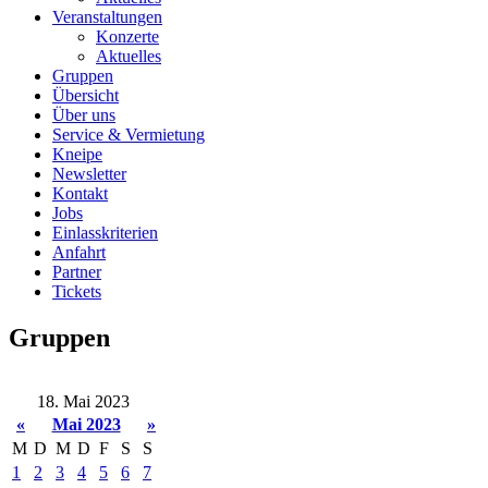
Veranstaltungen
Konzerte
Aktuelles
Gruppen
Übersicht
Über uns
Service & Vermietung
Kneipe
Newsletter
Kontakt
Jobs
Einlasskriterien
Anfahrt
Partner
Tickets
Gruppen
18. Mai 2023
«
Mai 2023
»
M
D
M
D
F
S
S
1
2
3
4
5
6
7