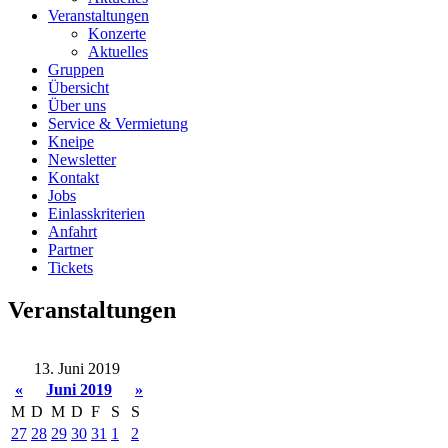
Veranstaltungen
Konzerte
Aktuelles
Gruppen
Übersicht
Über uns
Service & Vermietung
Kneipe
Newsletter
Kontakt
Jobs
Einlasskriterien
Anfahrt
Partner
Tickets
Veranstaltungen
13. Juni 2019
«
Juni 2019
»
M
D
M
D
F
S
S
27
28
29
30
31
1
2