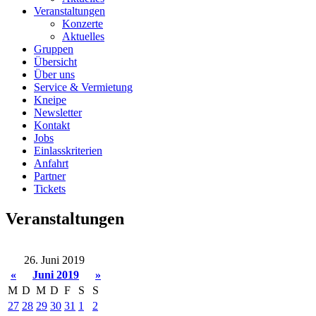
Veranstaltungen
Konzerte
Aktuelles
Gruppen
Übersicht
Über uns
Service & Vermietung
Kneipe
Newsletter
Kontakt
Jobs
Einlasskriterien
Anfahrt
Partner
Tickets
Veranstaltungen
26. Juni 2019
«
Juni 2019
»
M
D
M
D
F
S
S
27
28
29
30
31
1
2