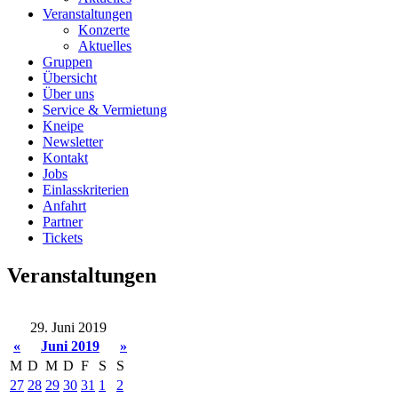
Veranstaltungen
Konzerte
Aktuelles
Gruppen
Übersicht
Über uns
Service & Vermietung
Kneipe
Newsletter
Kontakt
Jobs
Einlasskriterien
Anfahrt
Partner
Tickets
Veranstaltungen
29. Juni 2019
«
Juni 2019
»
M
D
M
D
F
S
S
27
28
29
30
31
1
2