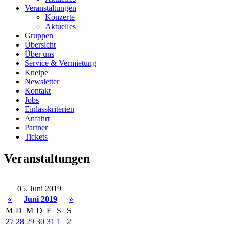
Veranstaltungen
Konzerte
Aktuelles
Gruppen
Übersicht
Über uns
Service & Vermietung
Kneipe
Newsletter
Kontakt
Jobs
Einlasskriterien
Anfahrt
Partner
Tickets
Veranstaltungen
05. Juni 2019
«
Juni 2019
»
M
D
M
D
F
S
S
27
28
29
30
31
1
2