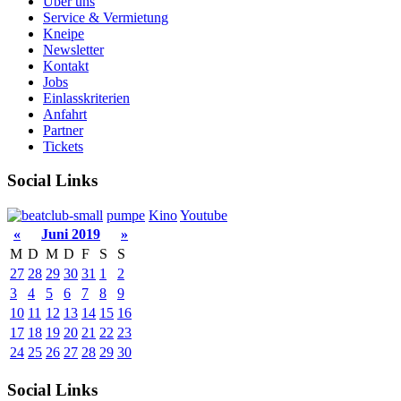
Über uns
Service & Vermietung
Kneipe
Newsletter
Kontakt
Jobs
Einlasskriterien
Anfahrt
Partner
Tickets
Social Links
pumpe
Kino
Youtube
«
Juni 2019
»
M
D
M
D
F
S
S
27
28
29
30
31
1
2
3
4
5
6
7
8
9
10
11
12
13
14
15
16
17
18
19
20
21
22
23
24
25
26
27
28
29
30
Social Links