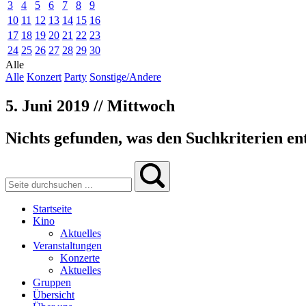
3
4
5
6
7
8
9
10
11
12
13
14
15
16
17
18
19
20
21
22
23
24
25
26
27
28
29
30
Alle
Alle
Konzert
Party
Sonstige/Andere
5. Juni 2019 // Mittwoch
Nichts gefunden, was den Suchkriterien ent
Startseite
Kino
Aktuelles
Veranstaltungen
Konzerte
Aktuelles
Gruppen
Übersicht