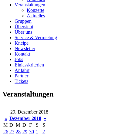
Veranstaltungen
Konzerte
Aktuelles
Gruppen
Übersicht
Über uns
Service & Vermietung
Kneipe
Newsletter
Kontakt
Jobs
Einlasskriterien
Anfahrt
Partner
Tickets
Veranstaltungen
29. Dezember 2018
«
Dezember 2018
»
M
D
M
D
F
S
S
26
27
28
29
30
1
2