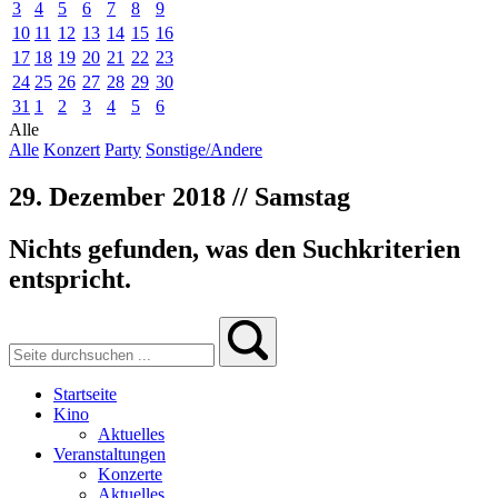
3
4
5
6
7
8
9
10
11
12
13
14
15
16
17
18
19
20
21
22
23
24
25
26
27
28
29
30
31
1
2
3
4
5
6
Alle
Alle
Konzert
Party
Sonstige/Andere
29. Dezember 2018 // Samstag
Nichts gefunden, was den Suchkriterien
entspricht.
Startseite
Kino
Aktuelles
Veranstaltungen
Konzerte
Aktuelles