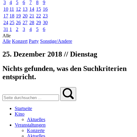
3
4
5
6
7
8
9
10
11
12
13
14
15
16
17
18
19
20
21
22
23
24
25
26
27
28
29
30
31
1
2
3
4
5
6
Alle
Alle
Konzert
Party
Sonstige/Andere
25. Dezember 2018 // Dienstag
Nichts gefunden, was den Suchkriterien
entspricht.
Startseite
Kino
Aktuelles
Veranstaltungen
Konzerte
Aktuelles