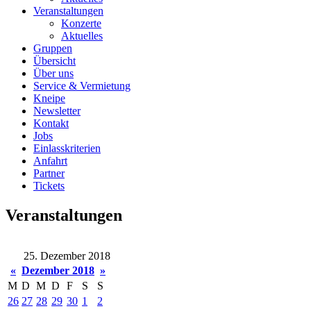
Veranstaltungen
Konzerte
Aktuelles
Gruppen
Übersicht
Über uns
Service & Vermietung
Kneipe
Newsletter
Kontakt
Jobs
Einlasskriterien
Anfahrt
Partner
Tickets
Veranstaltungen
25. Dezember 2018
«
Dezember 2018
»
M
D
M
D
F
S
S
26
27
28
29
30
1
2