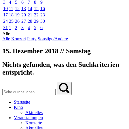
3
4
5
6
7
8
9
10
11
12
13
14
15
16
17
18
19
20
21
22
23
24
25
26
27
28
29
30
31
1
2
3
4
5
6
Alle
Alle
Konzert
Party
Sonstige/Andere
15. Dezember 2018 // Samstag
Nichts gefunden, was den Suchkriterien
entspricht.
Startseite
Kino
Aktuelles
Veranstaltungen
Konzerte
Aktuelles