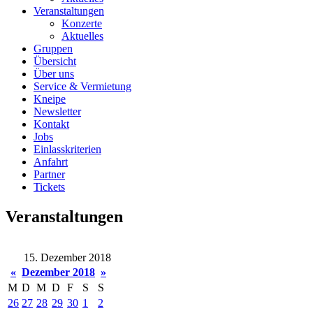
Veranstaltungen
Konzerte
Aktuelles
Gruppen
Übersicht
Über uns
Service & Vermietung
Kneipe
Newsletter
Kontakt
Jobs
Einlasskriterien
Anfahrt
Partner
Tickets
Veranstaltungen
15. Dezember 2018
«
Dezember 2018
»
M
D
M
D
F
S
S
26
27
28
29
30
1
2