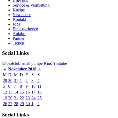
Über uns
Service & Vermietung
Kneipe
Newsletter
Kontakt
Jobs
Einlasskriterien
Anfahrt
Partner
Tickets
Social Links
pumpe
Kino
Youtube
«
November 2018
»
M
D
M
D
F
S
S
29
30
31
1
2
3
4
5
6
7
8
9
10
11
12
13
14
15
16
17
18
19
20
21
22
23
24
25
26
27
28
29
30
1
2
Social Links