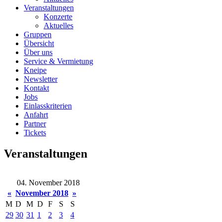
Veranstaltungen
Konzerte
Aktuelles
Gruppen
Übersicht
Über uns
Service & Vermietung
Kneipe
Newsletter
Kontakt
Jobs
Einlasskriterien
Anfahrt
Partner
Tickets
Veranstaltungen
04. November 2018
«
November 2018
»
M
D
M
D
F
S
S
29
30
31
1
2
3
4