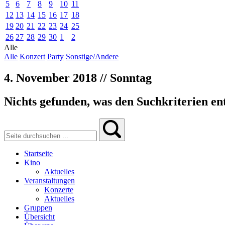
5
6
7
8
9
10
11
12
13
14
15
16
17
18
19
20
21
22
23
24
25
26
27
28
29
30
1
2
Alle
Alle
Konzert
Party
Sonstige/Andere
4. November 2018 // Sonntag
Nichts gefunden, was den Suchkriterien ent
Startseite
Kino
Aktuelles
Veranstaltungen
Konzerte
Aktuelles
Gruppen
Übersicht