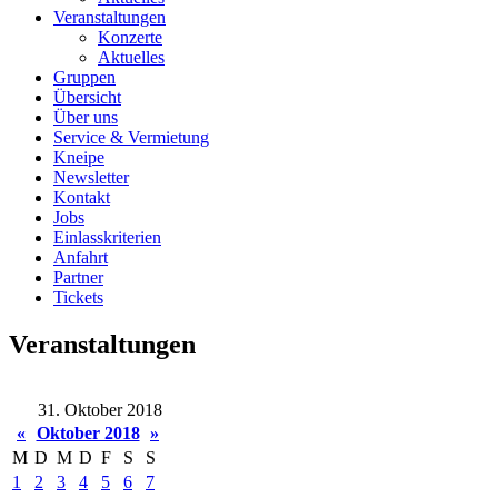
Veranstaltungen
Konzerte
Aktuelles
Gruppen
Übersicht
Über uns
Service & Vermietung
Kneipe
Newsletter
Kontakt
Jobs
Einlasskriterien
Anfahrt
Partner
Tickets
Veranstaltungen
31. Oktober 2018
«
Oktober 2018
»
M
D
M
D
F
S
S
1
2
3
4
5
6
7