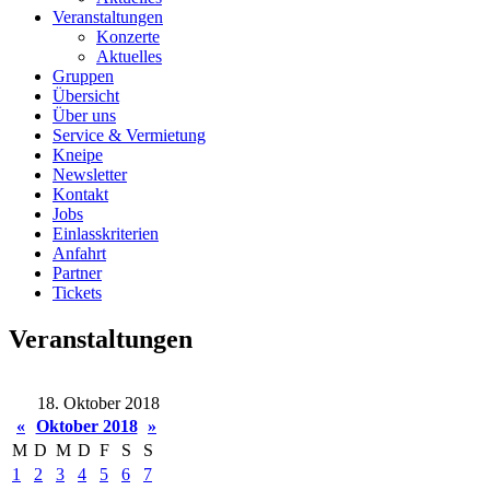
Veranstaltungen
Konzerte
Aktuelles
Gruppen
Übersicht
Über uns
Service & Vermietung
Kneipe
Newsletter
Kontakt
Jobs
Einlasskriterien
Anfahrt
Partner
Tickets
Veranstaltungen
18. Oktober 2018
«
Oktober 2018
»
M
D
M
D
F
S
S
1
2
3
4
5
6
7