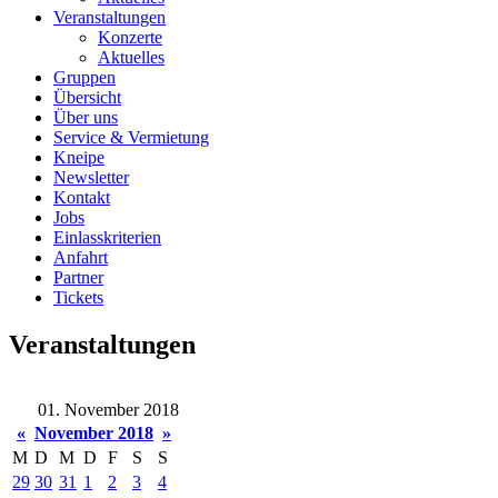
Veranstaltungen
Konzerte
Aktuelles
Gruppen
Übersicht
Über uns
Service & Vermietung
Kneipe
Newsletter
Kontakt
Jobs
Einlasskriterien
Anfahrt
Partner
Tickets
Veranstaltungen
01. November 2018
«
November 2018
»
M
D
M
D
F
S
S
29
30
31
1
2
3
4