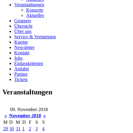
Veranstaltungen
Konzerte
Aktuelles
Gruppen
Übersicht
Über uns
Service & Vermietung
Kneipe
Newsletter
Kontakt
Jobs
Einlasskriterien
Anfahrt
Partner
Tickets
Veranstaltungen
09. November 2018
«
November 2018
»
M
D
M
D
F
S
S
29
30
31
1
2
3
4