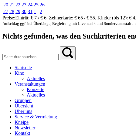
20
21
22
23
24
25
26
27
28
29
30
31
1
2
Preise:
Eintritt:
€ 7 / € 6
,
Zehnerkarte:
€ 65 / € 55
,
Kinder (bis 12):
€ 4
Aufschlag ggf. bei Überlänge, Begleitung mit Livemusik und Sonderveranstaltu
Nichts gefunden, was den Suchkriterien ent
Startseite
Kino
Aktuelles
Veranstaltungen
Konzerte
Aktuelles
Gruppen
Übersicht
Über uns
Service & Vermietung
Kneipe
Newsletter
Kontakt