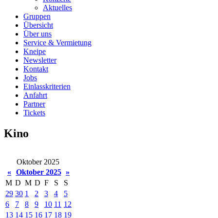
Aktuelles
Gruppen
Übersicht
Über uns
Service & Vermietung
Kneipe
Newsletter
Kontakt
Jobs
Einlasskriterien
Anfahrt
Partner
Tickets
Kino
Oktober 2025
«
Oktober 2025
»
M
D
M
D
F
S
S
29
30
1
2
3
4
5
6
7
8
9
10
11
12
13
14
15
16
17
18
19