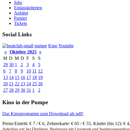
Jobs
Einlasskriterien
Anfahrt
Partner
Tickets
Social Links
pumpe
Kino
Youtube
«
Oktober 2025
»
M
D
M
D
F
S
S
29
30
1
2
3
4
5
6
7
8
9
10
11
12
13
14
15
16
17
18
19
20
21
22
23
24
25
26
27
28
29
30
31
1
2
Kino in der Pumpe
Das Kinoprogramm zum Download als pdf!
Preise:
Eintritt:
€ 7 / € 6
,
Zehnerkarte:
€ 65 / € 55
,
Kinder (bis 12):
€ 4
Aufschlag ggf. bei Überlänge, Begleitung mit Livemusik und Sonderveranstaltu