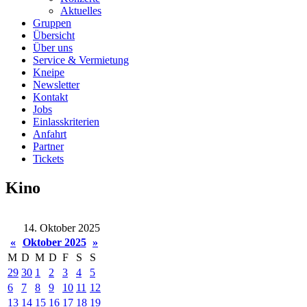
Aktuelles
Gruppen
Übersicht
Über uns
Service & Vermietung
Kneipe
Newsletter
Kontakt
Jobs
Einlasskriterien
Anfahrt
Partner
Tickets
Kino
14. Oktober 2025
«
Oktober 2025
»
M
D
M
D
F
S
S
29
30
1
2
3
4
5
6
7
8
9
10
11
12
13
14
15
16
17
18
19