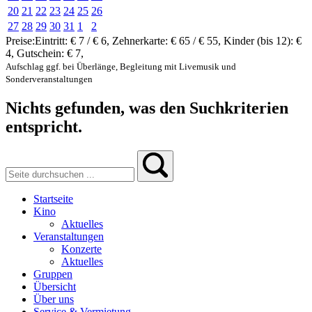
20
21
22
23
24
25
26
27
28
29
30
31
1
2
Preise:
Eintritt:
€ 7 / € 6
,
Zehnerkarte:
€ 65 / € 55
,
Kinder (bis 12):
€
4
,
Gutschein:
€ 7
,
Aufschlag ggf. bei Überlänge, Begleitung mit Livemusik und
Sonderveranstaltungen
Nichts gefunden, was den Suchkriterien
entspricht.
Startseite
Kino
Aktuelles
Veranstaltungen
Konzerte
Aktuelles
Gruppen
Übersicht
Über uns
Service & Vermietung