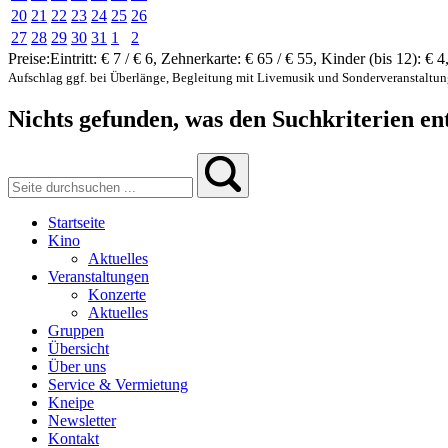
20
21
22
23
24
25
26
27
28
29
30
31
1
2
Preise:
Eintritt:
€ 7 / € 6
,
Zehnerkarte:
€ 65 / € 55
,
Kinder (bis 12):
€ 4
Aufschlag ggf. bei Überlänge, Begleitung mit Livemusik und Sonderveranstaltu
Nichts gefunden, was den Suchkriterien ent
Startseite
Kino
Aktuelles
Veranstaltungen
Konzerte
Aktuelles
Gruppen
Übersicht
Über uns
Service & Vermietung
Kneipe
Newsletter
Kontakt