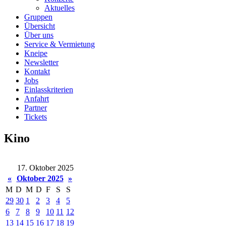
Aktuelles
Gruppen
Übersicht
Über uns
Service & Vermietung
Kneipe
Newsletter
Kontakt
Jobs
Einlasskriterien
Anfahrt
Partner
Tickets
Kino
17. Oktober 2025
«
Oktober 2025
»
M
D
M
D
F
S
S
29
30
1
2
3
4
5
6
7
8
9
10
11
12
13
14
15
16
17
18
19