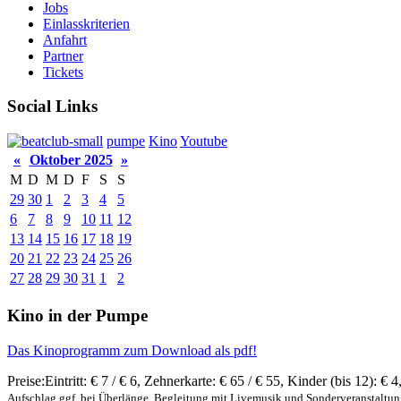
Jobs
Einlasskriterien
Anfahrt
Partner
Tickets
Social Links
pumpe
Kino
Youtube
«
Oktober 2025
»
M
D
M
D
F
S
S
29
30
1
2
3
4
5
6
7
8
9
10
11
12
13
14
15
16
17
18
19
20
21
22
23
24
25
26
27
28
29
30
31
1
2
Kino in der Pumpe
Das Kinoprogramm zum Download als pdf!
Preise:
Eintritt:
€ 7 / € 6
,
Zehnerkarte:
€ 65 / € 55
,
Kinder (bis 12):
€ 4
Aufschlag ggf. bei Überlänge, Begleitung mit Livemusik und Sonderveranstaltu