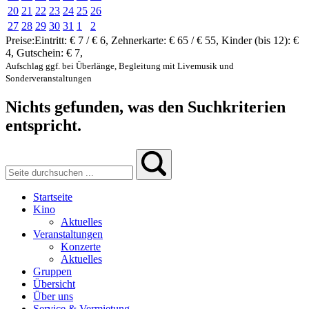
20
21
22
23
24
25
26
27
28
29
30
31
1
2
Preise:
Eintritt:
€ 7 / € 6
,
Zehnerkarte:
€ 65 / € 55
,
Kinder (bis 12):
€
4
,
Gutschein:
€ 7
,
Aufschlag ggf. bei Überlänge, Begleitung mit Livemusik und
Sonderveranstaltungen
Nichts gefunden, was den Suchkriterien
entspricht.
Startseite
Kino
Aktuelles
Veranstaltungen
Konzerte
Aktuelles
Gruppen
Übersicht
Über uns
Service & Vermietung