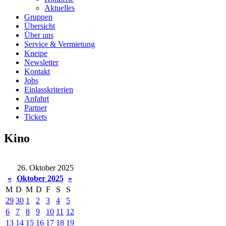
Aktuelles
Gruppen
Übersicht
Über uns
Service & Vermietung
Kneipe
Newsletter
Kontakt
Jobs
Einlasskriterien
Anfahrt
Partner
Tickets
Kino
26. Oktober 2025
«
Oktober 2025
»
M
D
M
D
F
S
S
29
30
1
2
3
4
5
6
7
8
9
10
11
12
13
14
15
16
17
18
19