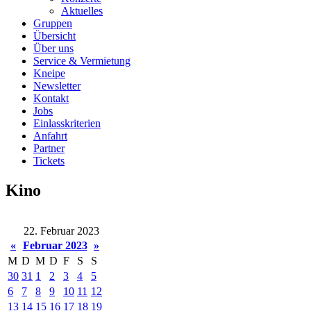
Aktuelles
Gruppen
Übersicht
Über uns
Service & Vermietung
Kneipe
Newsletter
Kontakt
Jobs
Einlasskriterien
Anfahrt
Partner
Tickets
Kino
22. Februar 2023
«
Februar 2023
»
M
D
M
D
F
S
S
30
31
1
2
3
4
5
6
7
8
9
10
11
12
13
14
15
16
17
18
19