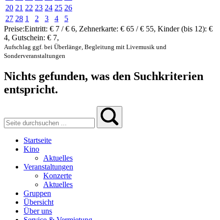
20
21
22
23
24
25
26
27
28
1
2
3
4
5
Preise:
Eintritt:
€ 7 / € 6
,
Zehnerkarte:
€ 65 / € 55
,
Kinder (bis 12):
€
4
,
Gutschein:
€ 7
,
Aufschlag ggf. bei Überlänge, Begleitung mit Livemusik und
Sonderveranstaltungen
Nichts gefunden, was den Suchkriterien
entspricht.
Startseite
Kino
Aktuelles
Veranstaltungen
Konzerte
Aktuelles
Gruppen
Übersicht
Über uns
Service & Vermietung