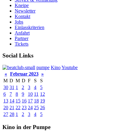
Kneipe
Newsletter
Kontakt
Jobs
Einlasskriterien
Anfahrt
Partner
Tickets
Social Links
pumpe
Kino
Youtube
«
Februar 2023
»
M
D
M
D
F
S
S
30
31
1
2
3
4
5
6
7
8
9
10
11
12
13
14
15
16
17
18
19
20
21
22
23
24
25
26
27
28
1
2
3
4
5
Kino in der Pumpe