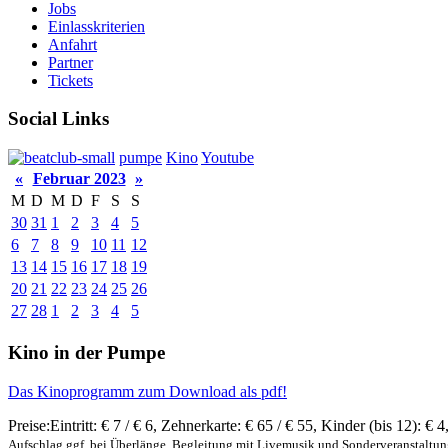
Jobs
Einlasskriterien
Anfahrt
Partner
Tickets
Social Links
pumpe
Kino
Youtube
«
Februar 2023
»
M
D
M
D
F
S
S
30
31
1
2
3
4
5
6
7
8
9
10
11
12
13
14
15
16
17
18
19
20
21
22
23
24
25
26
27
28
1
2
3
4
5
Kino in der Pumpe
Das Kinoprogramm zum Download als pdf!
Preise:
Eintritt:
€ 7 / € 6
,
Zehnerkarte:
€ 65 / € 55
,
Kinder (bis 12):
€ 4
Aufschlag ggf. bei Überlänge, Begleitung mit Livemusik und Sonderveranstaltu