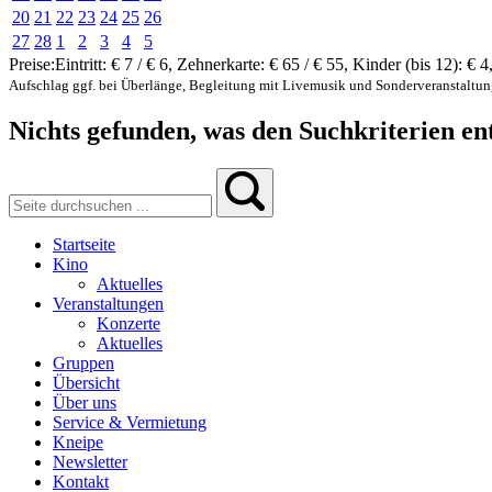
20
21
22
23
24
25
26
27
28
1
2
3
4
5
Preise:
Eintritt:
€ 7 / € 6
,
Zehnerkarte:
€ 65 / € 55
,
Kinder (bis 12):
€ 4
Aufschlag ggf. bei Überlänge, Begleitung mit Livemusik und Sonderveranstaltu
Nichts gefunden, was den Suchkriterien ent
Startseite
Kino
Aktuelles
Veranstaltungen
Konzerte
Aktuelles
Gruppen
Übersicht
Über uns
Service & Vermietung
Kneipe
Newsletter
Kontakt