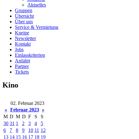
Aktuelles
Gruppen
Übersicht
Über uns
Service & Vermietung
Kneipe
Newsletter
Kontakt
Jobs
Einlasskriterien
Anfahrt
Partner
Tickets
Kino
02. Februar 2023
«
Februar 2023
»
M
D
M
D
F
S
S
30
31
1
2
3
4
5
6
7
8
9
10
11
12
13
14
15
16
17
18
19