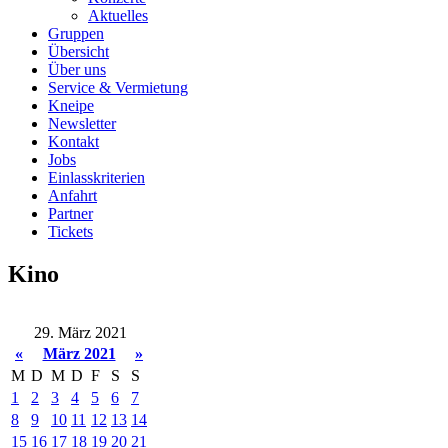
Aktuelles
Gruppen
Übersicht
Über uns
Service & Vermietung
Kneipe
Newsletter
Kontakt
Jobs
Einlasskriterien
Anfahrt
Partner
Tickets
Kino
29. März 2021
«
März 2021
»
M
D
M
D
F
S
S
1
2
3
4
5
6
7
8
9
10
11
12
13
14
15
16
17
18
19
20
21