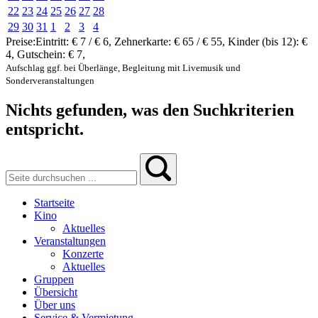
22
23
24
25
26
27
28
29
30
31
1
2
3
4
Preise:
Eintritt:
€ 7 / € 6
,
Zehnerkarte:
€ 65 / € 55
,
Kinder (bis 12):
€
4
,
Gutschein:
€ 7
,
Aufschlag ggf. bei Überlänge, Begleitung mit Livemusik und
Sonderveranstaltungen
Nichts gefunden, was den Suchkriterien
entspricht.
Startseite
Kino
Aktuelles
Veranstaltungen
Konzerte
Aktuelles
Gruppen
Übersicht
Über uns
Service & Vermietung