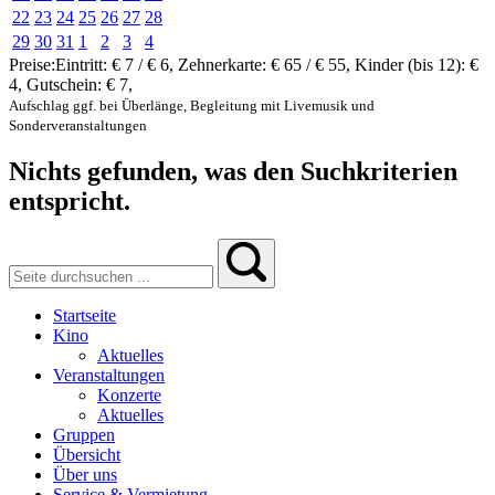
22
23
24
25
26
27
28
29
30
31
1
2
3
4
Preise:
Eintritt:
€ 7 / € 6
,
Zehnerkarte:
€ 65 / € 55
,
Kinder (bis 12):
€
4
,
Gutschein:
€ 7
,
Aufschlag ggf. bei Überlänge, Begleitung mit Livemusik und
Sonderveranstaltungen
Nichts gefunden, was den Suchkriterien
entspricht.
Startseite
Kino
Aktuelles
Veranstaltungen
Konzerte
Aktuelles
Gruppen
Übersicht
Über uns
Service & Vermietung