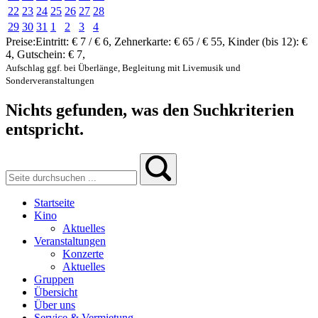
22
23
24
25
26
27
28
29
30
31
1
2
3
4
Preise:
Eintritt:
€ 7 / € 6
,
Zehnerkarte:
€ 65 / € 55
,
Kinder (bis 12):
€
4
,
Gutschein:
€ 7
,
Aufschlag ggf. bei Überlänge, Begleitung mit Livemusik und
Sonderveranstaltungen
Nichts gefunden, was den Suchkriterien
entspricht.
Startseite
Kino
Aktuelles
Veranstaltungen
Konzerte
Aktuelles
Gruppen
Übersicht
Über uns
Service & Vermietung