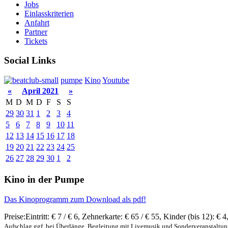
Jobs
Einlasskriterien
Anfahrt
Partner
Tickets
Social Links
pumpe
Kino
Youtube
«
April 2021
»
M
D
M
D
F
S
S
29
30
31
1
2
3
4
5
6
7
8
9
10
11
12
13
14
15
16
17
18
19
20
21
22
23
24
25
26
27
28
29
30
1
2
Kino in der Pumpe
Das Kinoprogramm zum Download als pdf!
Preise:
Eintritt:
€ 7 / € 6
,
Zehnerkarte:
€ 65 / € 55
,
Kinder (bis 12):
€ 4
Aufschlag ggf. bei Überlänge, Begleitung mit Livemusik und Sonderveranstaltu