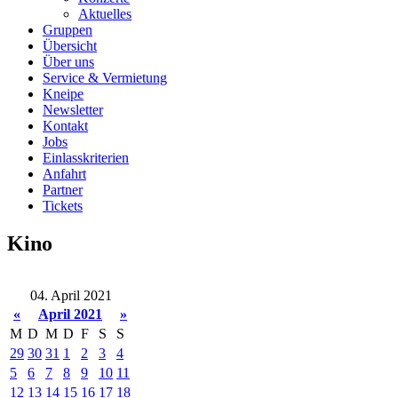
Aktuelles
Gruppen
Übersicht
Über uns
Service & Vermietung
Kneipe
Newsletter
Kontakt
Jobs
Einlasskriterien
Anfahrt
Partner
Tickets
Kino
04. April 2021
«
April 2021
»
M
D
M
D
F
S
S
29
30
31
1
2
3
4
5
6
7
8
9
10
11
12
13
14
15
16
17
18