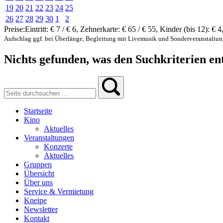
19
20
21
22
23
24
25
26
27
28
29
30
1
2
Preise:
Eintritt:
€ 7 / € 6
,
Zehnerkarte:
€ 65 / € 55
,
Kinder (bis 12):
€ 4
Aufschlag ggf. bei Überlänge, Begleitung mit Livemusik und Sonderveranstaltu
Nichts gefunden, was den Suchkriterien ent
Startseite
Kino
Aktuelles
Veranstaltungen
Konzerte
Aktuelles
Gruppen
Übersicht
Über uns
Service & Vermietung
Kneipe
Newsletter
Kontakt