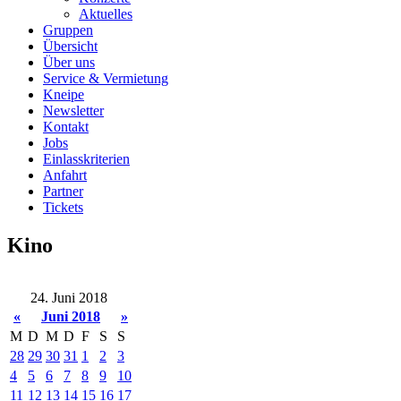
Aktuelles
Gruppen
Übersicht
Über uns
Service & Vermietung
Kneipe
Newsletter
Kontakt
Jobs
Einlasskriterien
Anfahrt
Partner
Tickets
Kino
24. Juni 2018
«
Juni 2018
»
M
D
M
D
F
S
S
28
29
30
31
1
2
3
4
5
6
7
8
9
10
11
12
13
14
15
16
17