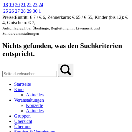
18
19
20
21
22
23
24
25
26
27
28
29
30
1
Preise:
Eintritt:
€ 7 / € 6
,
Zehnerkarte:
€ 65 / € 55
,
Kinder (bis 12):
€
4
,
Gutschein:
€ 7
,
Aufschlag ggf. bei Überlänge, Begleitung mit Livemusik und
Sonderveranstaltungen
Nichts gefunden, was den Suchkriterien
entspricht.
Startseite
Kino
Aktuelles
Veranstaltungen
Konzerte
Aktuelles
Gruppen
Übersicht
Über uns
Service & Vermietung