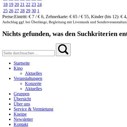
18
19
20
21
22
23
24
25
26
27
28
29
30
1
Preise:
Eintritt:
€ 7 / € 6
,
Zehnerkarte:
€ 65 / € 55
,
Kinder (bis 12):
€ 4
Aufschlag ggf. bei Überlänge, Begleitung mit Livemusik und Sonderveranstaltu
Nichts gefunden, was den Suchkriterien ent
Startseite
Kino
Aktuelles
Veranstaltungen
Konzerte
Aktuelles
Gruppen
Übersicht
Über uns
Service & Vermietung
Kneipe
Newsletter
Kontakt