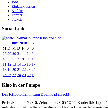
Jobs
Einlasskriterien
Anfahrt
Partner
Tickets
Social Links
pumpe
Kino
Youtube
«
Juni 2018
»
M
D
M
D
F
S
S
28
29
30
31
1
2
3
4
5
6
7
8
9
10
11
12
13
14
15
16
17
18
19
20
21
22
23
24
25
26
27
28
29
30
1
Kino in der Pumpe
Das Kinoprogramm zum Download als pdf!
Preise:
Eintritt:
€ 7 / € 6
,
Zehnerkarte:
€ 65 / € 55
,
Kinder (bis 12):
€ 4
Aufschlag ggf. bei Überlänge, Begleitung mit Livemusik und Sonderveranstaltu