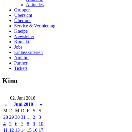
Aktuelles
Gruppen
Übersicht
Über uns
Service & Vermietung
Kneipe
Newsletter
Kontakt
Jobs
Einlasskriterien
Anfahrt
Partner
Tickets
Kino
02. Juni 2018
«
Juni 2018
»
M
D
M
D
F
S
S
28
29
30
31
1
2
3
4
5
6
7
8
9
10
11
12
13
14
15
16
17