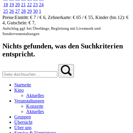
18
19
20
21
22
23
24
25
26
27
28
29
30
1
Preise:
Eintritt:
€ 7 / € 6
,
Zehnerkarte:
€ 65 / € 55
,
Kinder (bis 12):
€
4
,
Gutschein:
€ 7
,
Aufschlag ggf. bei Überlänge, Begleitung mit Livemusik und
Sonderveranstaltungen
Nichts gefunden, was den Suchkriterien
entspricht.
Startseite
Kino
Aktuelles
Veranstaltungen
Konzerte
Aktuelles
Gruppen
Übersicht
Über uns
Service & Vermietung