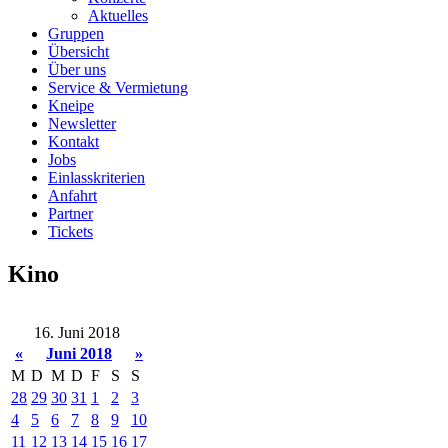
Aktuelles
Gruppen
Übersicht
Über uns
Service & Vermietung
Kneipe
Newsletter
Kontakt
Jobs
Einlasskriterien
Anfahrt
Partner
Tickets
Kino
16. Juni 2018
«
Juni 2018
»
M
D
M
D
F
S
S
28
29
30
31
1
2
3
4
5
6
7
8
9
10
11
12
13
14
15
16
17